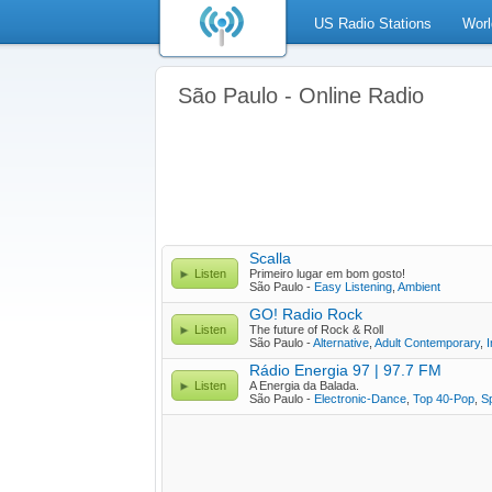
US Radio Stations
Worl
São Paulo - Online Radio
Scalla
Listen
Primeiro lugar em bom gosto!
São Paulo -
Easy Listening
,
Ambient
GO! Radio Rock
Listen
The future of Rock & Roll
São Paulo -
Alternative
,
Adult Contemporary
,
I
Rádio Energia 97 | 97.7 FM
Listen
A Energia da Balada.
São Paulo -
Electronic-Dance
,
Top 40-Pop
,
Sp