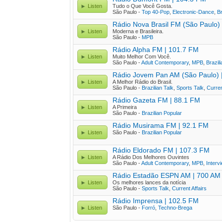
Listen
Tudo o Que Você Gosta.
São Paulo -
Top 40-Pop
,
Electronic-Dance
,
Br
Rádio Nova Brasil FM (São Paulo)
Listen
Moderna e Brasileira.
São Paulo -
MPB
Rádio Alpha FM | 101.7 FM
Listen
Muito Melhor Com Você.
São Paulo -
Adult Contemporary
,
MPB
,
Brazili
Rádio Jovem Pan AM (São Paulo) 
Listen
A Melhor Rádio do Brasil.
São Paulo -
Brazilian Talk
,
Sports Talk
,
Curren
Rádio Gazeta FM | 88.1 FM
Listen
A Primeira
São Paulo -
Brazilian Popular
Rádio Musirama FM | 92.1 FM
Listen
São Paulo -
Brazilian Popular
Rádio Eldorado FM | 107.3 FM
Listen
A Rádio Dos Melhores Ouvintes
São Paulo -
Adult Contemporary
,
MPB
,
Interv
Rádio Estadão ESPN AM | 700 AM
Listen
Os melhores lances da notícia
São Paulo -
Sports Talk
,
Current Affairs
Rádio Imprensa | 102.5 FM
Listen
São Paulo -
Forró
,
Techno-Brega