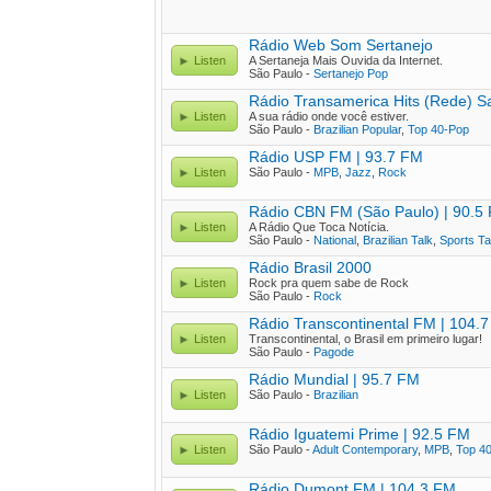
Rádio Web Som Sertanejo
Listen
A Sertaneja Mais Ouvida da Internet.
São Paulo -
Sertanejo Pop
Rádio Transamerica Hits (Rede) S
Listen
A sua rádio onde você estiver.
São Paulo -
Brazilian Popular
,
Top 40-Pop
Rádio USP FM | 93.7 FM
Listen
São Paulo -
MPB
,
Jazz
,
Rock
Rádio CBN FM (São Paulo) | 90.5
Listen
A Rádio Que Toca Notícia.
São Paulo -
National
,
Brazilian Talk
,
Sports Ta
Rádio Brasil 2000
Listen
Rock pra quem sabe de Rock
São Paulo -
Rock
Rádio Transcontinental FM | 104.
Listen
Transcontinental, o Brasil em primeiro lugar!
São Paulo -
Pagode
Rádio Mundial | 95.7 FM
Listen
São Paulo -
Brazilian
Rádio Iguatemi Prime | 92.5 FM
Listen
São Paulo -
Adult Contemporary
,
MPB
,
Top 4
Rádio Dumont FM | 104.3 FM