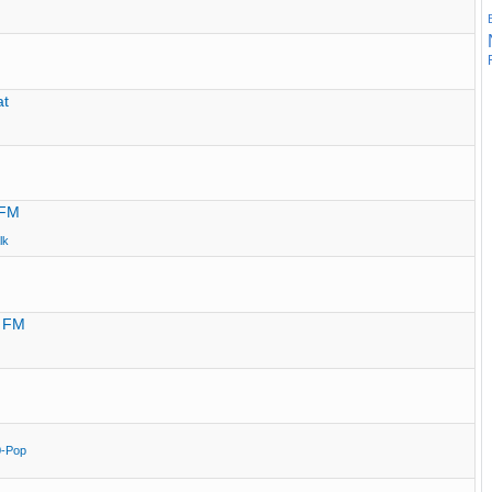
at
 FM
lk
7 FM
0-Pop