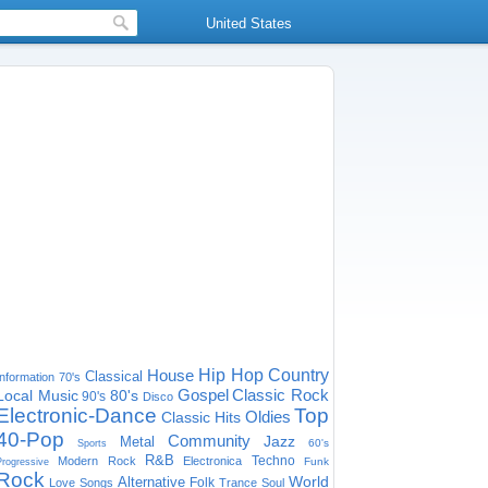
United States
House
Hip Hop
Country
Classical
Information
70's
Gospel
Classic Rock
Local Music
80's
90's
Disco
Electronic-Dance
Top
Oldies
Classic Hits
40-Pop
Community
Jazz
Metal
60's
Sports
R&B
Techno
Modern Rock
Electronica
Funk
Progressive
Rock
World
Alternative
Folk
Love Songs
Trance
Soul