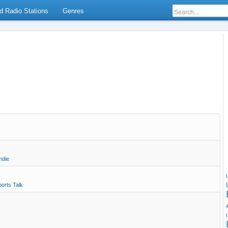
d Radio Stations
Genres
ndie
orts Talk