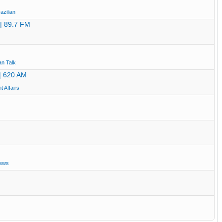
azilian
 | 89.7 FM
an Talk
| 620 AM
t Affairs
iews