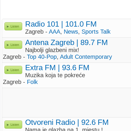
Radio 101 | 101.0 FM
Listen
Zagreb -
AAA
,
News
,
Sports Talk
Antena Zagreb | 89.7 FM
Listen
Najbolji glazbeni mix!
Zagreb -
Top 40-Pop
,
Adult Contemporary
Extra FM | 93.6 FM
Listen
Muzika koja te pokreće
Zagreb -
Folk
Otvoreni Radio | 92.6 FM
Listen
Nama je glazba na 1. mjestu !