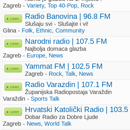
Zagreb -
Variety
,
Top 40-Pop
,
Rock
Radio Banovina | 96.8 FM
Listen
Slušaju svi - Slušajte i vi!
Glina -
Folk
,
Ethnic
,
Community
Narodni radio | 107.5 FM
Listen
Najbolja domaca glazba
Zagreb -
Europe
,
News
Yammat FM | 102.5 FM
Listen
Zagreb -
Rock
,
Talk
,
News
Radio Varazdin | 107.1 FM
Listen
Županijska Radiopostaja Varaždin
Varaždin -
Sports Talk
Hrvatski Katolički Radio | 103.
Listen
Dobar Radio za Dobre Ljude
Zagreb -
News
,
World Talk