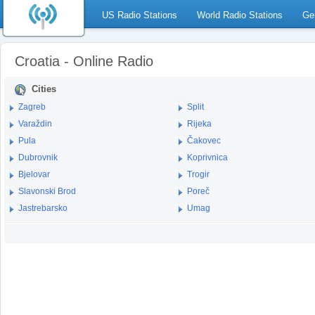
US Radio Stations
World Radio Stations
Ge
Croatia - Online Radio
Cities
Zagreb
Split
Varaždin
Rijeka
Pula
Čakovec
Dubrovnik
Koprivnica
Bjelovar
Trogir
Slavonski Brod
Poreč
Jastrebarsko
Umag