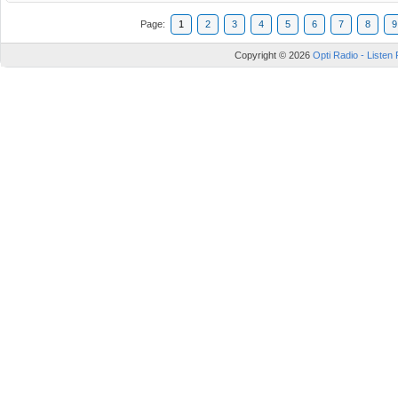
Page:
1
2
3
4
5
6
7
8
9
Copyright © 2026
Opti Radio - Listen 