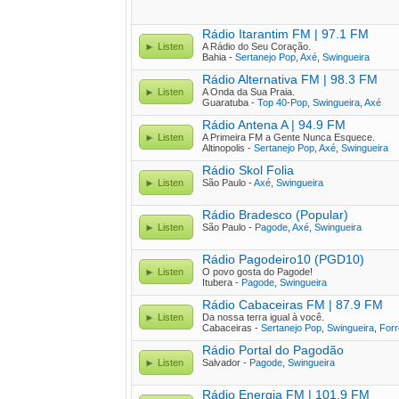
Rádio Itarantim FM | 97.1 FM
Listen
A Rádio do Seu Coração.
Bahia -
Sertanejo Pop
,
Axé
,
Swingueira
Rádio Alternativa FM | 98.3 FM
Listen
A Onda da Sua Praia.
Guaratuba -
Top 40-Pop
,
Swingueira
,
Axé
Rádio Antena A | 94.9 FM
Listen
A Primeira FM a Gente Nunca Esquece.
Altinopolis -
Sertanejo Pop
,
Axé
,
Swingueira
Rádio Skol Folia
Listen
São Paulo -
Axé
,
Swingueira
Rádio Bradesco (Popular)
Listen
São Paulo -
Pagode
,
Axé
,
Swingueira
Rádio Pagodeiro10 (PGD10)
Listen
O povo gosta do Pagode!
Itubera -
Pagode
,
Swingueira
Rádio Cabaceiras FM | 87.9 FM
Listen
Da nossa terra igual à você.
Cabaceiras -
Sertanejo Pop
,
Swingueira
,
Forr
Rádio Portal do Pagodão
Listen
Salvador -
Pagode
,
Swingueira
Rádio Energia FM | 101.9 FM