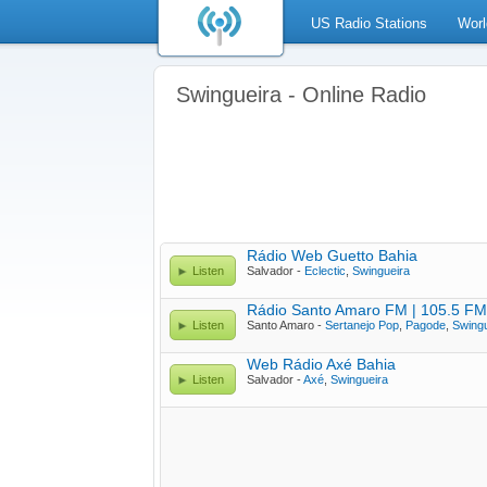
US Radio Stations
Worl
Swingueira - Online Radio
Rádio Web Guetto Bahia
Listen
Salvador -
Eclectic
,
Swingueira
Rádio Santo Amaro FM | 105.5 FM
Listen
Santo Amaro -
Sertanejo Pop
,
Pagode
,
Swingu
Web Rádio Axé Bahia
Listen
Salvador -
Axé
,
Swingueira