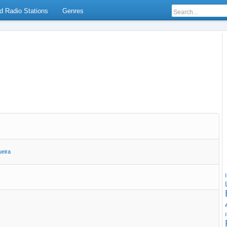
d Radio Stations
Genres
eira