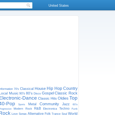
United States
House
Hip Hop
Country
Classical
Information
70's
Gospel
Classic Rock
Local Music
80's
90's
Disco
Electronic-Dance
Top
Oldies
Classic Hits
40-Pop
Community
Jazz
Metal
60's
Sports
R&B
Techno
Modern Rock
Electronica
Funk
Progressive
Rock
World
Alternative
Folk
Love Songs
Trance
Soul