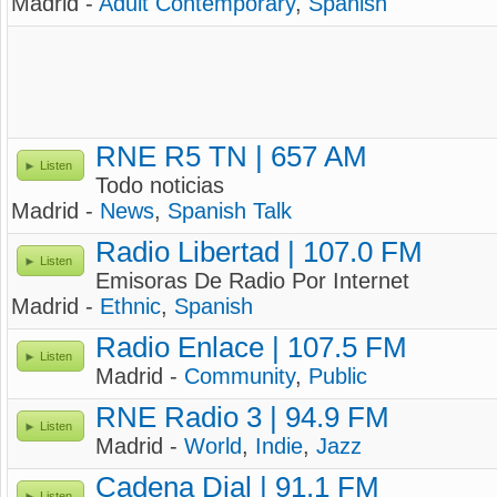
Madrid -
Adult Contemporary
,
Spanish
RNE R5 TN | 657 AM
Listen
Todo noticias
Madrid -
News
,
Spanish Talk
Radio Libertad | 107.0 FM
Listen
Emisoras De Radio Por Internet
Madrid -
Ethnic
,
Spanish
Radio Enlace | 107.5 FM
Listen
Madrid -
Community
,
Public
RNE Radio 3 | 94.9 FM
Listen
Madrid -
World
,
Indie
,
Jazz
Cadena Dial | 91.1 FM
Listen