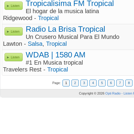
Tropicalisima FM Tropical
Listen
El hogar de la musica latina
Ridgewood -
Tropical
Radio La Brisa Tropical
Listen
Un Crusero Musical Para El Mundo
Lawton -
Salsa
,
Tropical
WDAB | 1580 AM
Listen
#1 En Musica tropical
Travelers Rest -
Tropical
Page:
1
2
3
4
5
6
7
8
Copyright © 2026
Opti Radio - Listen 