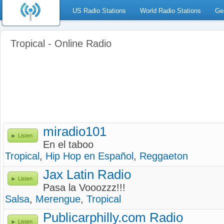
US Radio Stations
World Radio Stations
Ge
Tropical - Online Radio
miradio101
Listen
En el taboo
Tropical
,
Hip Hop en Español
,
Reggaeton
Jax Latin Radio
Listen
Pasa la Vooozzz!!!
Salsa
,
Merengue
,
Tropical
Publicarphilly.com Radio
Listen