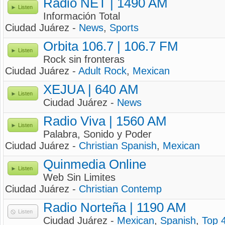
Radio NET | 1490 AM
Listen
Información Total
Ciudad Juárez -
News
,
Sports
Orbita 106.7 | 106.7 FM
Listen
Rock sin fronteras
Ciudad Juárez -
Adult Rock
,
Mexican
XEJUA | 640 AM
Listen
Ciudad Juárez -
News
Radio Viva | 1560 AM
Listen
Palabra, Sonido y Poder
Ciudad Juárez -
Christian Spanish
,
Mexican
Quinmedia Online
Listen
Web Sin Limites
Ciudad Juárez -
Christian Contemp
Radio Norteña | 1190 AM
Listen
Ciudad Juárez -
Mexican
,
Spanish
,
Top 