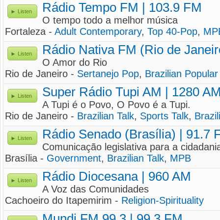
Rádio Tempo FM | 103.9 FM
Listen
O tempo todo a melhor música
Fortaleza -
Adult Contemporary
,
Top 40-Pop
,
MP
Rádio Nativa FM (Rio de Janeir
Listen
O Amor do Rio
Rio de Janeiro -
Sertanejo Pop
,
Brazilian Popular
Super Rádio Tupi AM | 1280 A
Listen
A Tupi é o Povo, O Povo é a Tupi.
Rio de Janeiro -
Brazilian Talk
,
Sports Talk
,
Brazi
Rádio Senado (Brasília) | 91.7
Listen
Comunicação legislativa para a cidadani
Brasília -
Government
,
Brazilian Talk
,
MPB
Rádio Diocesana | 960 AM
Listen
A Voz das Comunidades
Cachoeiro do Itapemirim -
Religion-Spirituality
Mundi FM 99.3 | 99.3 FM