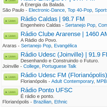
Listen
A Energia da Balada.
São Paulo -
Electronic-Dance
,
Top 40-Pop
,
Sport
Rádio Caldas | 98.7 FM
Listen
Engenheiro Caldas -
Sertanejo Pop
,
Com
Rádio Clube Ararense | 1460 A
Listen
A Rádio do Povo.
Araras -
Sertanejo Pop
,
Evangélica
Rádio Udesc (Joinville) | 91.9 
Listen
Desenhando e Construindo o Futuro.
Joinville -
College
,
Portuguese Talk
Rádio Udesc FM (Florianópolis)
Listen
Florianópolis -
Adult Contemporary
,
MPB
Rádio Ponto UFSC
Listen
É rádio e ponto.
Florianópolis -
Brazilian
,
Ethnic