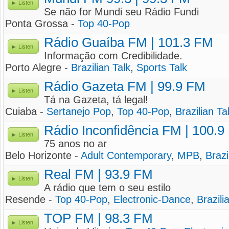
Listen
Se não for Mundi seu Rádio Fundi
Ponta Grossa -
Top 40-Pop
Rádio Guaíba FM | 101.3 FM
Listen
Informação com Credibilidade.
Porto Alegre -
Brazilian Talk
,
Sports Talk
Rádio Gazeta FM | 99.9 FM
Listen
Tá na Gazeta, tá legal!
Cuiaba -
Sertanejo Pop
,
Top 40-Pop
,
Brazilian Ta
Rádio Inconfidência FM | 100.9
Listen
75 anos no ar
Belo Horizonte -
Adult Contemporary
,
MPB
,
Brazi
Real FM | 93.9 FM
Listen
A rádio que tem o seu estilo
Resende -
Top 40-Pop
,
Electronic-Dance
,
Brazili
TOP FM | 98.3 FM
Listen