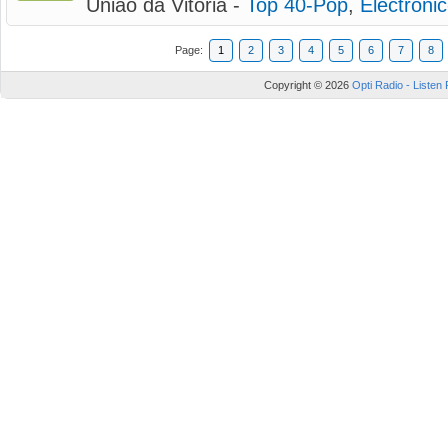
Uniao da Vitoria -
Top 40-Pop
,
Electroni
Page:
1
2
3
4
5
6
7
8
Copyright © 2026
Opti Radio - Listen 