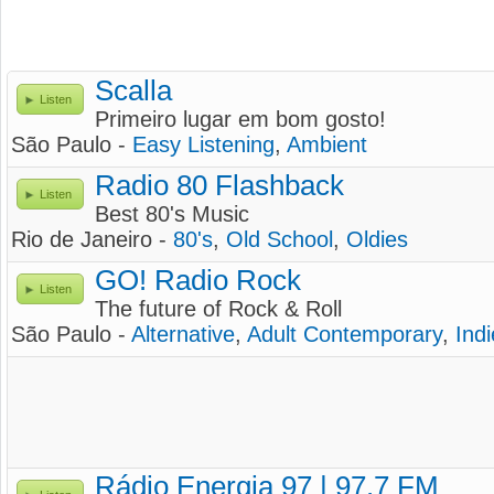
Scalla
Listen
Primeiro lugar em bom gosto!
São Paulo -
Easy Listening
,
Ambient
Radio 80 Flashback
Listen
Best 80's Music
Rio de Janeiro -
80's
,
Old School
,
Oldies
GO! Radio Rock
Listen
The future of Rock & Roll
São Paulo -
Alternative
,
Adult Contemporary
,
Indi
Rádio Energia 97 | 97.7 FM