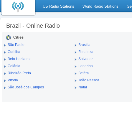
US Radio Stations
World Radio Stations
Ge
Brazil - Online Radio
Cities
São Paulo
Brasília
Curitiba
Fortaleza
Belo Horizonte
Salvador
Goiânia
Londrina
Ribeirão Preto
Belém
Vitória
João Pessoa
São José dos Campos
Natal