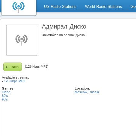
US Radio Stations
World Radio Stations
Ge
Адмирал-Диско
Закачайся на волнах Диско!
(128 kbps MP3)
Listen
Available streams:
•
128 kbps MP3
Genres:
Location:
Disco
Moscow
,
Russia
80's
90's