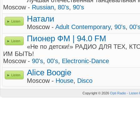
Лучшая отечественная танцевальная м
Moscow -
Russian
,
80's
,
90's
Натали
Listen
Moscow -
Adult Contemporary
,
90's
,
00'
Пионер ФМ | 94.0 FM
Listen
«Не по детски!» РАДИО ДЛЯ ТЕХ, 
ИМ БЫТЬ!
Moscow -
90's
,
00's
,
Electronic-Dance
Alice Boogie
Listen
Moscow -
House
,
Disco
Copyright © 2026
Opti Radio - Listen 