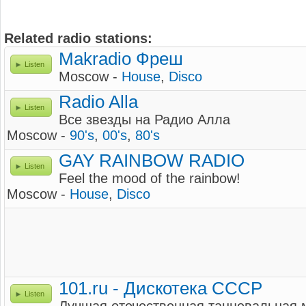
Related radio stations:
Makradio Фреш
Listen
Moscow -
House
,
Disco
Radio Alla
Listen
Все звезды на Радио Алла
Moscow -
90's
,
00's
,
80's
GAY RAINBOW RADIO
Listen
Feel the mood of the rainbow!
Moscow -
House
,
Disco
101.ru - Дискотека СССР
Listen