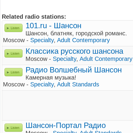
Related radio stations:
101.ru - Шансон
Listen
Шансон, блатняк, городской романс.
Moscow -
Specialty
,
Adult Contemporary
Классика русского шансона
Listen
Moscow -
Specialty
,
Adult Contemporary
Радио Волшебный Шансон
Listen
Камерная музыка!
Moscow -
Specialty
,
Adult Standards
Шансон-Портал Радио
Listen