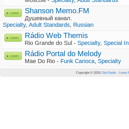
Moscow -
Specialty
,
Adult Standards
Shanson Memo.FM
Listen
Душевный канал.
Specialty
,
Adult Standards
,
Russian
Rádio Web Themis
Listen
Rio Grande do Sul -
Specialty
,
Special In
Rádio Portal do Melody
Listen
Mae Do Rio -
Funk Carioca
,
Specialty
Copyright © 2026
Opti Radio - Listen 