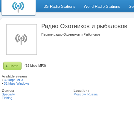
US Radio Stations
World Radio Stations
Ge
Радио Охотников и рыбаловов
Первое радио Охотников и Рыболовов
(32 kbps MP3)
Listen
Available streams:
•
32 kbps MP3
•
32 kbps Windows
Genres:
Location:
Specialty
Moscow
,
Russia
Fishing