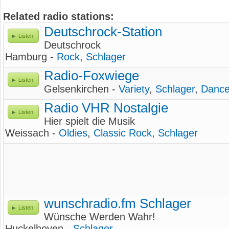
Related radio stations:
Deutschrock-Station
Listen
Deutschrock
Hamburg -
Rock
,
Schlager
Radio-Foxwiege
Listen
Gelsenkirchen -
Variety
,
Schlager
,
Dance
Radio VHR Nostalgie
Listen
Hier spielt die Musik
Weissach -
Oldies
,
Classic Rock
,
Schlager
wunschradio.fm Schlager
Listen
Wünsche Werden Wahr!
Huckelhoven -
Schlager