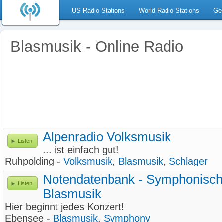
US Radio Stations
World Radio Stations
Ge
Blasmusik - Online Radio
Alpenradio Volksmusik
Listen
... ist einfach gut!
Ruhpolding -
Volksmusik
,
Blasmusik
,
Schlager
Notendatenbank - Symphonisch
Listen
Blasmusik
Hier beginnt jedes Konzert!
Ebensee -
Blasmusik
,
Symphony