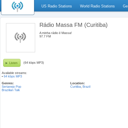
US Radio Stations
World Radio Stations
Ge
Rádio Massa FM (Curitiba)
A minha rádio é Massa!
97.7 FM
(64 kbps MP3)
Listen
Available streams:
•
64 kbps MP3
Genres:
Location:
Sertanejo Pop
Curitiba
,
Brazil
Brazilian Talk