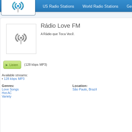
US Radio Stations
World Radio Stations
Ge
Rádio Love FM
A Rádio que Toca Você.
(128 kbps MP3)
Listen
Available streams:
•
128 kbps MP3
Genres:
Location:
Love Songs
São Paulo
,
Brazil
Hot AC
Variety