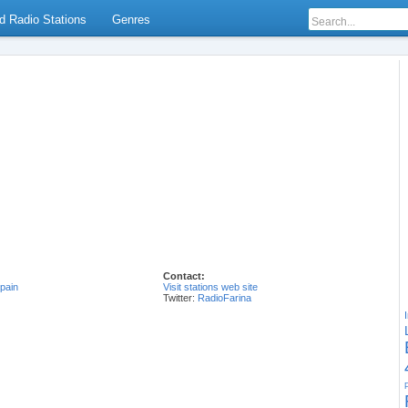
d Radio Stations
Genres
Contact:
pain
Visit stations web site
Twitter:
RadioFarina