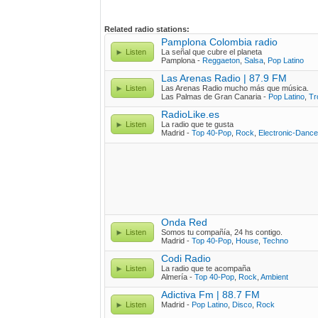
Related radio stations:
Pamplona Colombia radio
Listen
La señal que cubre el planeta
Pamplona -
Reggaeton
,
Salsa
,
Pop Latino
Las Arenas Radio | 87.9 FM
Listen
Las Arenas Radio mucho más que música.
Las Palmas de Gran Canaria -
Pop Latino
,
Tr
RadioLike.es
Listen
La radio que te gusta
Madrid -
Top 40-Pop
,
Rock
,
Electronic-Dance
Onda Red
Listen
Somos tu compañía, 24 hs contigo.
Madrid -
Top 40-Pop
,
House
,
Techno
Codi Radio
Listen
La radio que te acompaña
Almería -
Top 40-Pop
,
Rock
,
Ambient
Adictiva Fm | 88.7 FM
Listen
Madrid -
Pop Latino
,
Disco
,
Rock