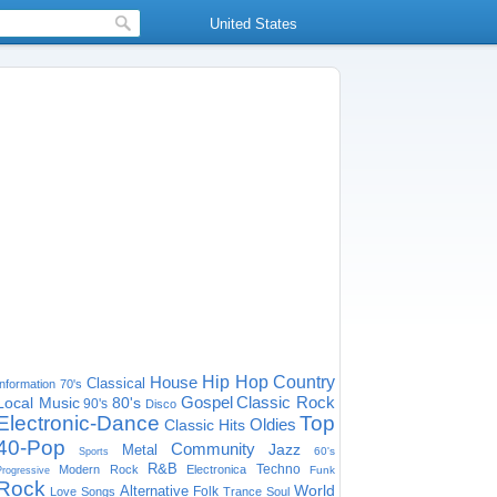
United States
House
Hip Hop
Country
Classical
Information
70's
Gospel
Classic Rock
Local Music
80's
90's
Disco
Electronic-Dance
Top
Oldies
Classic Hits
40-Pop
Community
Jazz
Metal
60's
Sports
R&B
Techno
Modern Rock
Electronica
Funk
Progressive
Rock
World
Alternative
Folk
Love Songs
Trance
Soul