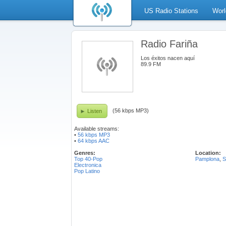
US Radio Stations
Worl
Radio Fariña
Los éxitos nacen aquí
89.9 FM
(56 kbps MP3)
Listen
Available streams:
•
56 kbps MP3
•
64 kbps AAC
Genres:
Location:
Top 40-Pop
Pamplona
,
S
Electronica
Pop Latino