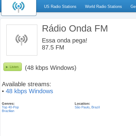
US Radio Stations
World Radio Stations
Ge
Rádio Onda FM
Essa onda pega!
87.5 FM
(48 kbps Windows)
Listen
Available streams:
•
48 kbps Windows
Genres:
Location:
Top 40-Pop
São Paulo
,
Brazil
Brazilian