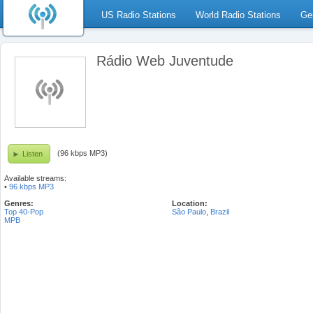
US Radio Stations
World Radio Stations
Ge
Rádio Web Juventude
(96 kbps MP3)
Listen
Available streams:
•
96 kbps MP3
Genres:
Location:
Top 40-Pop
São Paulo
,
Brazil
MPB